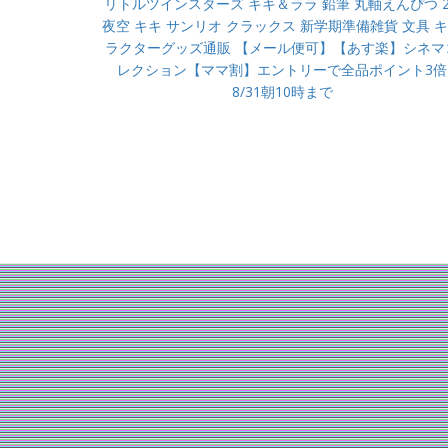
リトルツインスターズ キキ＆ララ 鉛筆 丸軸えんぴつ 2
夜空 キキ サンリオ クラックス 新学期準備雑貨 文具 
ラクターグッズ通販 【メール便可】【あす楽】シネマ
レクション【ママ割】エントリーで全品ポイント3倍
8/31朝10時まで