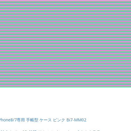
one8/7専用 手帳型 ケース ピンク Bi7-MM02