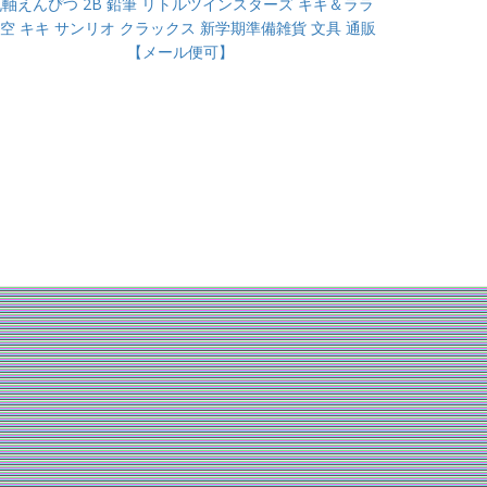
丸軸えんぴつ 2B 鉛筆 リトルツインスターズ キキ＆ララ
空 キキ サンリオ クラックス 新学期準備雑貨 文具 通販
【メール便可】