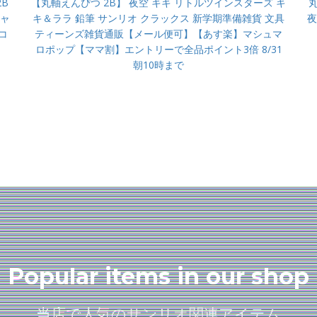
B
【丸軸えんぴつ 2B】 夜空 キキ リトルツインスターズ キ
キャ
キ＆ララ 鉛筆 サンリオ クラックス 新学期準備雑貨 文具
夜
コ
ティーンズ雑貨通販【メール便可】【あす楽】マシュマ
ロポップ【ママ割】エントリーで全品ポイント3倍 8/31
朝10時まで
Popular items in our shop
当店で人気のサンリオ関連アイテム