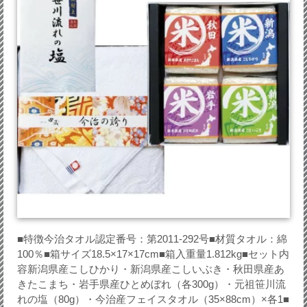
■特徴今治タオル認定番号：第2011-292号■材質タオル：綿
100％■箱サイズ18.5×17×17cm■箱入重量1.812kg■セット内
容新潟県産こしひかり・新潟県産こしいぶき・秋田県産あ
きたこまち・岩手県産ひとめぼれ（各300g）・元祖笹川流
れの塩（80g）・今治産フェイスタオル（35×88cm）×各1■