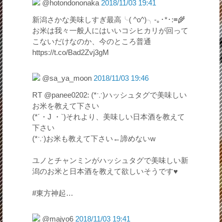
@hotondononaka
2018/11/03 19:41
新潟さかな美味しすぎ最高╰( ^o^)╮-｡･*･:≡🌾
お米は我々一般人にはいいコシヒカリが回って
こないだけなのか、今のところ普通
https://t.co/Bad2Zvj3gM
@sa_ya_moon
2018/11/03 19:46
RT @panee0202: (*∵)ハッシュタグで美味しい
お米を教えて下さい
(*´・J ・`)それより、美味しい日本酒を教えて
下さい
(*∵)お米も教えて下さい←諦めないw
ユノとチャンミンがハッシュタグで美味しい新
潟のお米と日本酒を教えて欲しいそうです♥
#東方神起…
@majyo6
2018/11/03 19:41