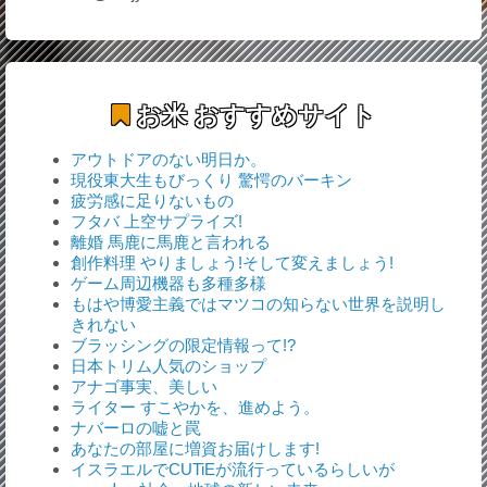
お米
おすすめサイト
アウトドアのない明日か。
現役東大生もびっくり 驚愕のバーキン
疲労感に足りないもの
フタバ 上空サプライズ!
離婚 馬鹿に馬鹿と言われる
創作料理 やりましょう!そして変えましょう!
ゲーム周辺機器も多種多様
もはや博愛主義ではマツコの知らない世界を説明し
きれない
ブラッシングの限定情報って!?
日本トリム人気のショップ
アナゴ事実、美しい
ライター すこやかを、進めよう。
ナバーロの嘘と罠
あなたの部屋に増資お届けします!
イスラエルでCUTiEが流行っているらしいが