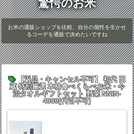
驚愕のお米
お米の通販ショップを比較、自分の個性を生かせ
るコーデを通販で決めたいですね
【返品・キャンセル不可】 初代 田
蔵 特別厳選 本格食べくらべお米・今
治タオルギフトセット 野菜 NNIN-
4000(代引不可)