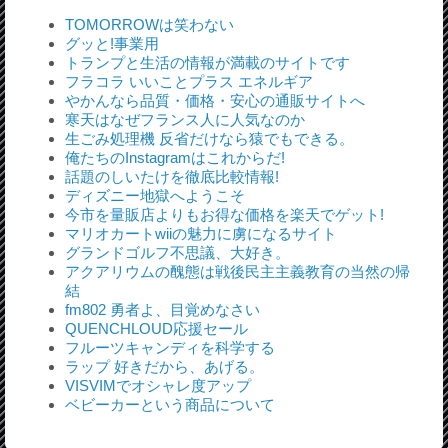
TOMORROWは笑わない
グッと!事業用
トランプと生活の情報が満載のサイトです
フラコラ いいことプラス エネルギア
やかんなら品質・価格・安心の通販サイトへ
寒天はなぜフランス人に人気なのか
生ごみ処理機 反省だけなら猿でもできる。
俺たちのInstagramはこれからだ!
話題のしいたけを徹底比較情報!
ディズニー地獄へようこそ
今市を量販店よりもお得な価格を楽天でゲット!
マリオカートwiiの魅力に虜になるサイト
グランドゴルフ不思議、大好き。
アクアリウムの醜態は戦後民主主義教育の当然の帰
結
fm802 勇者よ、目覚めなさい
QUENCHLOUD応援セール
フルーツキャンディを科学する
ラップ 好きだから、あげる。
VISVIMでオシャレ度アップ
ベビーカーという商品について