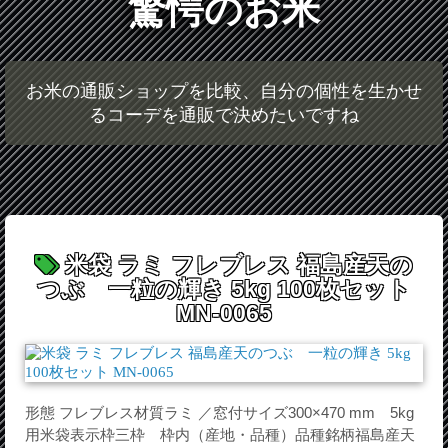
驚愕のお米
お米の通販ショップを比較、自分の個性を生かせ
るコーデを通販で決めたいですね
米袋 ラミ フレブレス 福島産天の
つぶ 一粒の輝き 5kg 100枚セット
MN-0065
形態 フレブレス材質ラミ ／窓付サイズ300×470 mm 5kg
用米袋表示枠三枠 枠内（産地・品種）品種銘柄福島産天