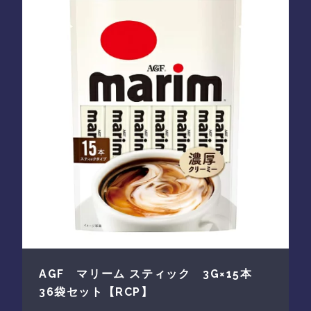
AGF マリーム スティック 3G×15本
36袋セット【RCP】